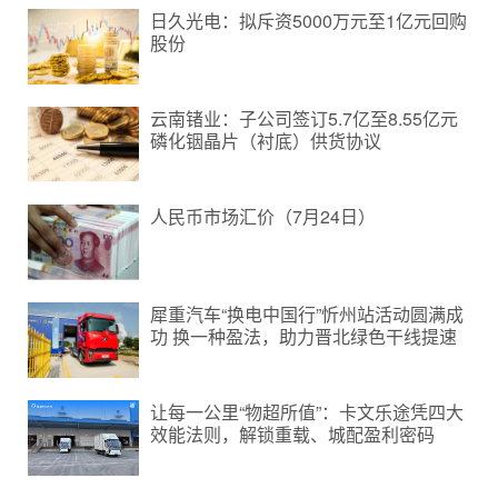
日久光电：拟斥资5000万元至1亿元回购
股份
云南锗业：子公司签订5.7亿至8.55亿元
磷化铟晶片（衬底）供货协议
人民币市场汇价（7月24日）
犀重汽车“换电中国行”忻州站活动圆满成
功 换一种盈法，助力晋北绿色干线提速
让每一公里“物超所值”：卡文乐途凭四大
效能法则，解锁重载、城配盈利密码