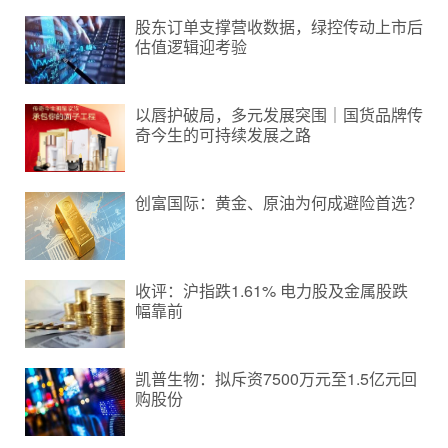
股东订单支撑营收数据，绿控传动上市后
估值逻辑迎考验
以唇护破局，多元发展突围｜国货品牌传
奇今生的可持续发展之路
创富国际：黄金、原油为何成避险首选？
收评：沪指跌1.61% 电力股及金属股跌
幅靠前
凯普生物：拟斥资7500万元至1.5亿元回
购股份