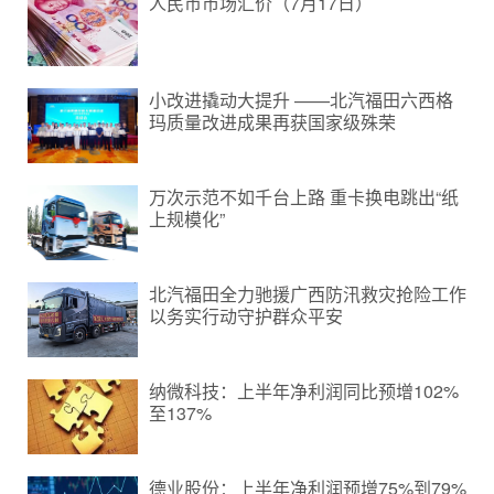
人民币市场汇价（7月17日）
小改进撬动大提升 ——北汽福田六西格
玛质量改进成果再获国家级殊荣
万次示范不如千台上路 重卡换电跳出“纸
上规模化”
北汽福田全力驰援广西防汛救灾抢险工作
以务实行动守护群众平安
纳微科技：上半年净利润同比预增102%
至137%
德业股份：上半年净利润预增75%到79%