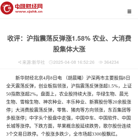
收评：沪指震荡反弹涨1.58% 农业、大消费
股集体大涨
来源:新华社
2025-04-08 16:52:26
364234
新华财经北京4月8日电 （胡晨曦）沪深两市主要股指8日
全天震荡反弹，创业板指领涨，沪指震荡反弹涨超1.5%，上证
50指数涨超2%。盘面上，农业股持续大涨，华绿生物、晨光
生物、雪榕生物、神农种业、丰乐种业、新赛股份等20余股涨
停；大消费股震荡反弹，零售、猪肉等方向领涨，东百集团等
多股涨停；中字头个股盘中走强，中国中车、中国软件、中国
长城等涨停。下跌方面，苹果概念股延续跌势，歌尔股份连续
3个交易日跌停。个股涨多跌少，全市场超3300股飘红。